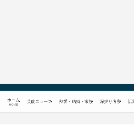
ホーム
芸能ニュース
熱愛・結婚・家族
深掘り考察
話
HOME