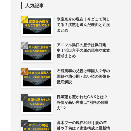
人気記事
氷室京介の現在｜今どこで何し
てる？沈黙を選んだ理由と近況
まとめ
アニマル浜口の息子は浜口剛
史！浜口京子の弟の現在や家族
構成まとめ
布袋寅泰の父親は韓国人？母の
国籍や幼少期・若い頃の画像を
徹底解説
目黒蓮も惹かれたC＆Kとは？
評価が高い理由は“別格の歌唱
力”？
高木ブーの現在2026｜妻の年
齢や子供は？家族構成と最新情