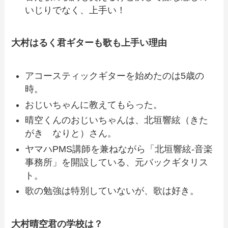
いじりでなく、上手い！
大村はるく君ギターも歌も上手い理由
アコースティックギターを始めたのは5歳の
時
。
おじいちゃんに教えてもらった。
晴空くんのおじいちゃんは、北垣響絃（きた
がき なりと）さん。
ヤマハPMS講師を兼ねながら「北垣響絃-音楽
事務所」を開設している、元
バックギタリス
ト
。
歌の勉強は特別していないが、歌は好き。
大村晴空君の学校は？