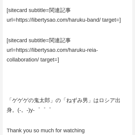
[sitecard subtitle=関連記事
url=https://libertysao.com/haruku-band/ target=]
[sitecard subtitle=関連記事
url=https://libertysao.com/haruku-reia-
collaboration/ target=]
「ゲゲゲの鬼太郎」の「ねずみ男」はロシア出
身。(-。-)y-゜゜゜
Thank you so much for watching