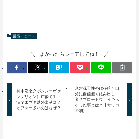
芸能ニュース
よかったらシェアしてね！
米倉涼子性格は根暗？自
神木隆之介がシンエヴァ
分に自信無くはみ出し
ンゲリオンに声優で出
者？ブロードウェイつら
演？エヴァ以外出演は？
かった事とは？【サワコ
オファー多いのはなぜ？
の朝】