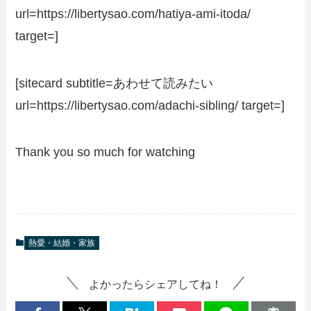
url=https://libertysao.com/hatiya-ami-itoda/
target=]
[sitecard subtitle=あわせて読みたい
url=https://libertysao.com/adachi-sibling/ target=]
Thank you so much for watching
熱愛・結婚・家族
よかったらシェアしてね！