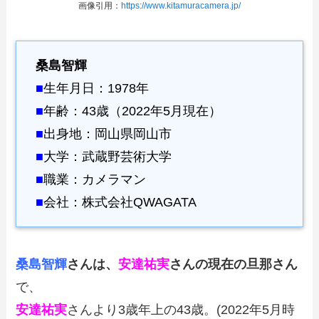
画像引用：
https://www.kitamuracamera.jp/
桑島智輝
■
生年月日：1978年
■
年齢：43歳（2022年5月現在）
■
出身地：岡山県岡山市
■
大学：武蔵野芸術大学
■
職業：カメラマン
■
会社：株式会社QWAGATA
桑島智輝
さんは、
安達祐実
さんの現在の旦那さん
で、
安達祐実
さんより3歳年上の43歳。(2022年5月時