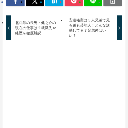
安達祐実は３人兄弟で兄
北斗晶の長男・健之介の
も弟も芸能人！どんな活
現在の仕事は？就職先や
動してる？兄弟仲はい
経歴を徹底解説
い？