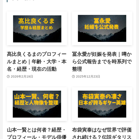
髙比良くるまのプロフィー
冨永愛が妊娠を発表｜噂か
ルまとめ｜年齢・大学・本
ら公式報告までを時系列で
名・経歴・現在の活動
整理
2026年2月19日
2025年12月23日
山本一賢とは何者？経歴・
布袋寅泰はなぜ世界で評価
プロフィール・モデル俳優
され続ける？伝説ギタリス