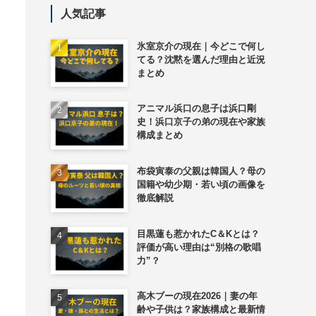
人気記事
氷室京介の現在｜今どこで何し
てる？沈黙を選んだ理由と近況
まとめ
アニマル浜口の息子は浜口剛
史！浜口京子の弟の現在や家族
構成まとめ
布袋寅泰の父親は韓国人？母の
国籍や幼少期・若い頃の画像を
徹底解説
目黒蓮も惹かれたC＆Kとは？
評価が高い理由は“別格の歌唱
力”？
高木ブーの現在2026｜妻の年
齢や子供は？家族構成と最新情