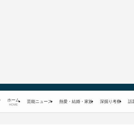
ホーム
芸能ニュース
熱愛・結婚・家族
深掘り考察
話
HOME