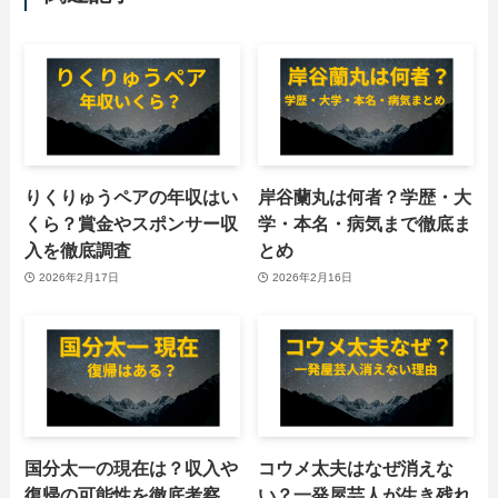
りくりゅうペアの年収はい
岸谷蘭丸は何者？学歴・大
くら？賞金やスポンサー収
学・本名・病気まで徹底ま
入を徹底調査
とめ
2026年2月17日
2026年2月16日
国分太一の現在は？収入や
コウメ太夫はなぜ消えな
復帰の可能性を徹底考察
い？一発屋芸人が生き残れ