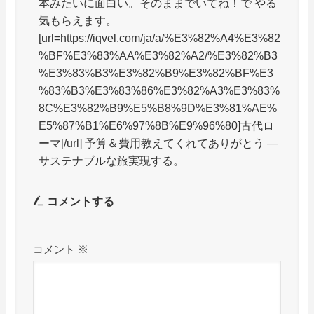
本みたいに面白い。そのままでいてね！で やる
気もらえます。
[url=https://iqvel.com/ja/a/%E3%82%A4%E3%82
%BF%E3%83%AA%E3%82%A2/%E3%82%B3
%E3%83%B3%E3%82%B9%E3%82%BF%E3
%83%B3%E3%83%86%E3%82%A3%E3%83%
8C%E3%82%B9%E5%B8%9D%E3%81%AE%
E5%87%B1%E6%97%8B%E9%96%80]古代ロ
ーマ[/url] 予算＆費用教えてくれてありがとう —
サステナブルな旅実現する。
コメントする
コメント
※