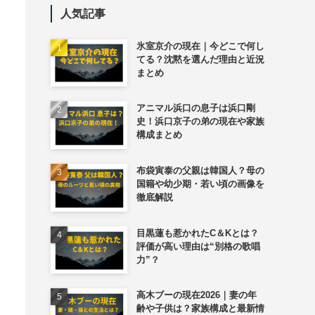
人気記事
氷室京介の現在｜今どこで何し
てる？沈黙を選んだ理由と近況
まとめ
アニマル浜口の息子は浜口剛
史！浜口京子の弟の現在や家族
構成まとめ
布袋寅泰の父親は韓国人？母の
国籍や幼少期・若い頃の画像を
徹底解説
目黒蓮も惹かれたC＆Kとは？
評価が高い理由は“別格の歌唱
力”？
高木ブーの現在2026｜妻の年
齢や子供は？家族構成と最新情