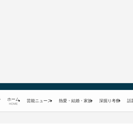
ホーム
芸能ニュース
熱愛・結婚・家族
深掘り考察
話
HOME