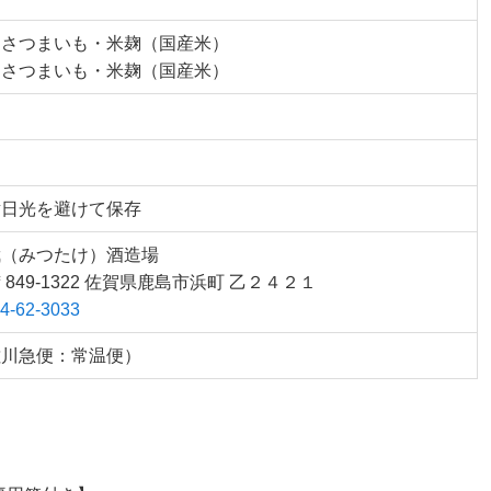
：さつまいも・米麹（国産米）
：さつまいも・米麹（国産米）
留
射日光を避けて保存
武（みつたけ）酒造場
〒849-1322 佐賀県鹿島市浜町 乙２４２１
4-62-3033
佐川急便：常温便）