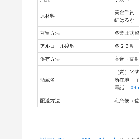
黄金千貫
原材料
紅はるか
蒸留方法
各常圧蒸
アルコール度数
各２５度
保存方法
高音・直
（質）光
酒蔵名
所在地：
電話：
095
配送方法
宅急便（