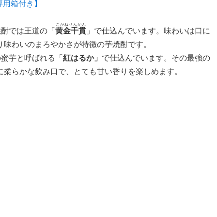
専用箱付き】
こがねせんがん
焼酎では王道の「
黄金千貫
」で仕込んで
います。味わいは口に
り味わいのまろやかさが特徴
の芋焼酎です。
の蜜芋と呼ばれる「
紅はるか」
で仕込んで
います。その最強の
に柔らかな飲み口で、とても甘い香り
を楽しめます。