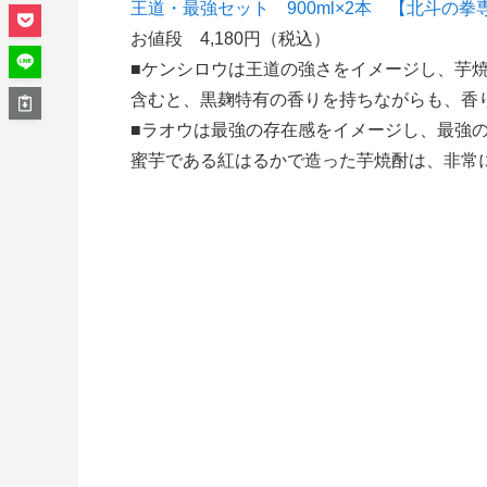
王道・最強セット 900ml×2本 【
北斗の拳
お値段 4,180円
（税込）
■
ケンシロウは
王道の強さをイメージし、芋
含むと、黒麹特有の香りを持ちながらも、
香
■
ラオウは
最強の存在感をイメージし、最強
蜜芋である紅はるかで造った芋焼酎は、
非常