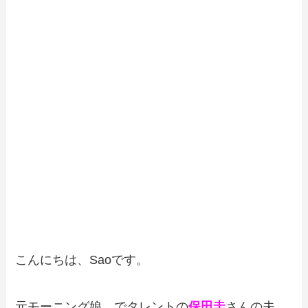
こんにちは、Saoです。
元モーニング娘。でタレントの
保田圭
さんの夫