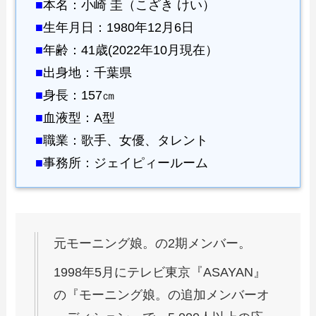
■
本名：小崎 圭（こざき けい）
■
生年月日：1980年12月6日
■
年齢：41歳(2022年10月現在）
■
出身地：千葉県
■
身長：157㎝
■
血液型：A型
■
職業：歌手、女優、タレント
■
事務所：ジェイピィールーム
元モーニング娘。の2期メンバー。
1998年5月にテレビ東京『ASAYAN』
の『モーニング娘。の追加メンバーオ