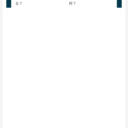
る？
何？