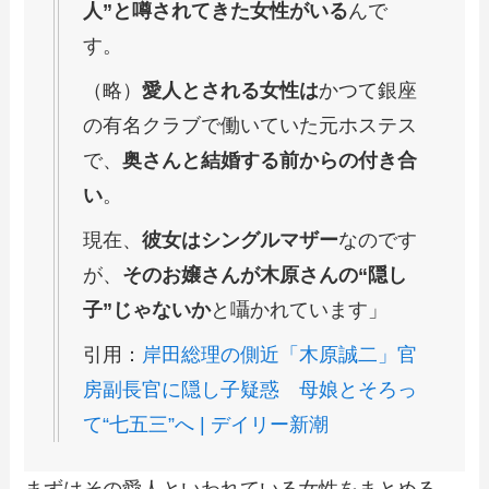
人”と噂されてきた女性がいる
んで
す。
（略）
愛人とされる女性は
かつて銀座
の有名クラブで働いていた元ホステス
で、
奥さんと結婚する前からの付き合
い
。
現在、
彼女はシングルマザー
なのです
が、
そのお嬢さんが木原さんの“隠し
子”じゃないか
と囁かれています」
引用：
岸田総理の側近「木原誠二」官
房副長官に隠し子疑惑 母娘とそろっ
て“七五三”へ | デイリー新潮
まずはその愛人といわれている女性をまとめる