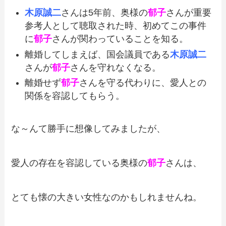
木原誠二
さんは5年前、奥様の
郁子
さんが重要
参考人として聴取された時、初めてこの事件
に
郁子
さんが関わっていることを知る。
離婚してしまえば、国会議員である
木原誠二
さんが
郁子
さんを守れなくなる。
離婚せず
郁子
さんを守る代わりに、愛人との
関係を容認してもらう。
な～んて勝手に想像してみましたが、
愛人の存在を容認している奥様の
郁子
さんは、
とても懐の大きい女性なのかもしれませんね。