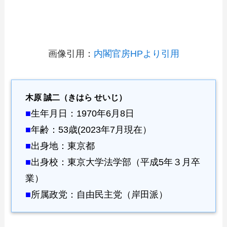
画像引用：
内閣官房HPより引用
木原 誠二（きはら せいじ）
■
生年月日：1970年6月8日
■
年齢：53歳(2023年7月現在）
■
出身地：東京都
■
出身校：東京大学法学部（平成5年３月卒
業）
■
所属政党：自由民主党（岸田派）