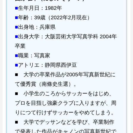
■
生年月日：1982年
■
年齢：39歳（2022年2月現在）
■
出身地：兵庫県
■
出身大学：大阪芸術大学写真学科 2004年
卒業
■
職業：写真家
■
アトリエ：静岡県西伊豆
■ 大学の卒業作品が2005年写真新世紀に
て優秀賞（南條史生選）。
■ 小学生のころからサッカーをはじめ、
プロを目指し強豪クラブに入りますが、周
りにつて行けずサッカーをやめてしまう。
■ 大学でデッサンなどを学び、卒業制作
で発表した作品がキャノンの写真新世紀で