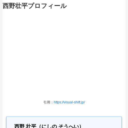
西野壮平プロフィール
引用：
https://visual-shift.jp/
西野 壮平（にしの そうへい）