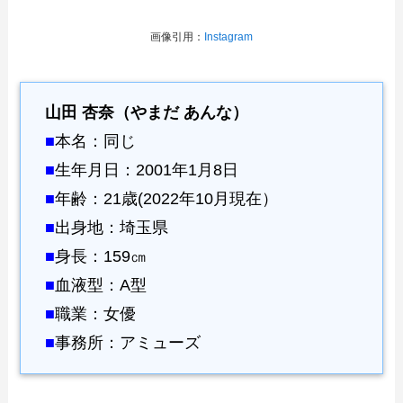
画像引用：
Instagram
山田 杏奈（やまだ あんな）
■
本名：同じ
■
生年月日：2001年1月8日
■
年齢：21歳(2022年10月現在）
■
出身地：埼玉県
■
身長：159㎝
■
血液型：A型
■
職業：女優
■
事務所：アミューズ