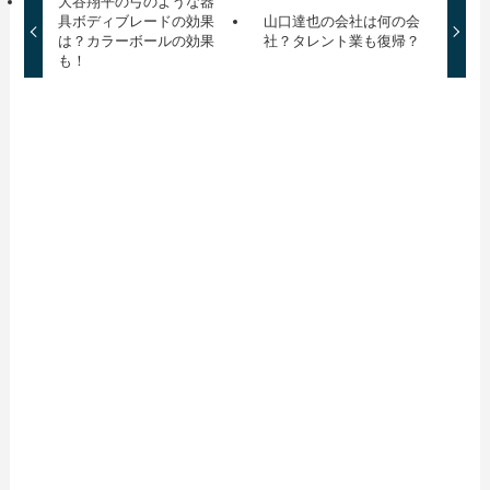
大谷翔平の弓のような器
具ボディブレードの効果
山口達也の会社は何の会
は？カラーボールの効果
社？タレント業も復帰？
も！