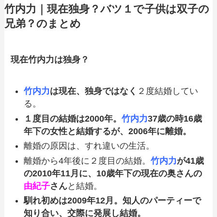
竹内力｜現在独身？バツ１で子供は双子の
兄弟？のまとめ
現在竹内力は独身？
竹内力
は現在、独身ではなく
２度結婚してい
る。
１度目の結婚は2000年。
竹内力
37歳の時16歳
年下の女性と結婚するが、2006年に離婚。
離婚の原因は、すれ違いの生活。
離婚から4年後に２度目の結婚。
竹内力
が41歳
の2010年11月に、
10歳年下の
現在の奥さんの
由紀子
さん
と結婚。
馴れ初めは2009年12月。
知人のパーティーで
知り合い、交際に発展し結婚。