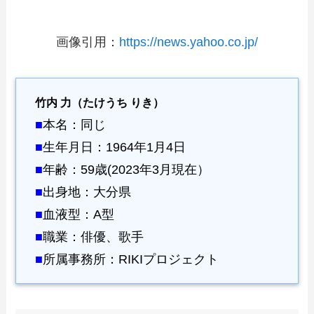
画像引用：
https://news.yahoo.co.jp/
竹内 力（たけうち りき
）
■
本名：同じ
■
生年月日：1964年1月4日
■
年齢：59歳(2023年3月現在）
■
出身地：大分県
■
血液型：A型
■
職業：俳優、歌手
■
所属事務所：RIKIプロジェクト