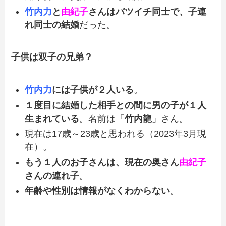
竹内力
と
由紀子
さんはバツイチ同士で、
子連
れ同士の結婚
だった。
子供は双子の兄弟？
竹内力
には子供が２人いる
。
１度目に結婚した相手との間に男の子が１人
生まれている
。名前は「
竹内龍
」さん。
現在は17歳～23歳と思われる（2023年3月現
在）。
もう１人のお子さんは、現在の奥さん
由紀子
さんの連れ子
。
年齢や性別は情報がなくわからない
。